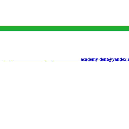
7 (499) 721-10-10 +7 (916) 721-10-10
academy-dent@yandex.